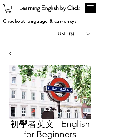
Learning English by Click
Checkout language & currency:
USD ($)
初學者英文 - English
for Beginners