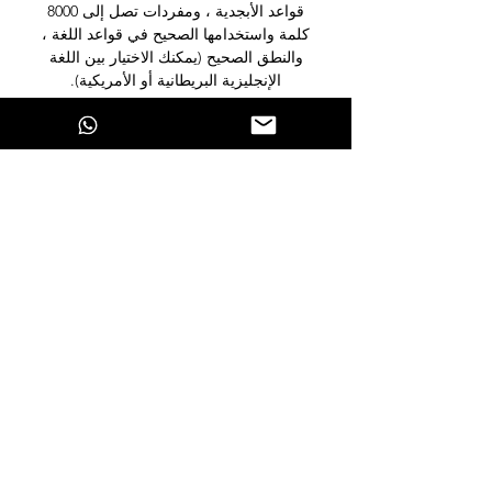
قواعد الأبجدية ، ومفردات تصل إلى 8000
كلمة واستخدامها الصحيح في قواعد اللغة ،
والنطق الصحيح (يمكنك الاختيار بين اللغة
الإنجليزية البريطانية أو الأمريكية).
English4Learners
Self-Access English Learning Center
18 Nissim Bachar St.
Jerusalem
Postal code
9451142
Israel
Phone:
+972-2-6222104
Email:
info@english4learners.com