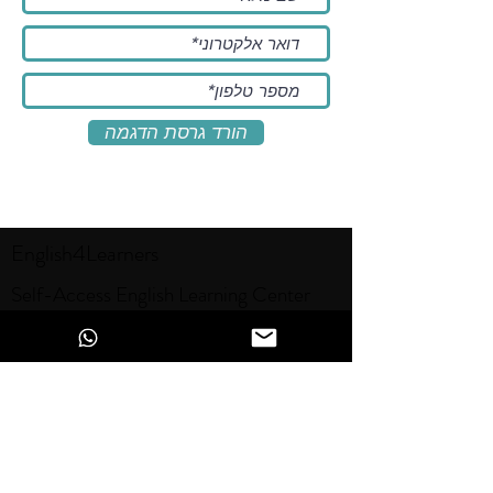
הורד גרסת הדגמה
English4Learners
Self-Access English Learning Center
18 Nissim Bachar St.
Jerusalem
Postal code
9451142
Israel
Phone:
+972-2-6222104